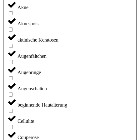
Akne
Aknespots
aktinische Keratosen
Augenfältchen
Augenringe
Augenschatten
beginnende Hautalterung
Cellulite
Couperose