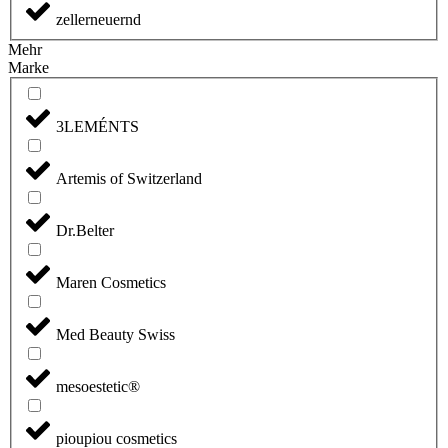
zellerneuernd
Mehr
Marke
3LEMÉNTS
Artemis of Switzerland
Dr.Belter
Maren Cosmetics
Med Beauty Swiss
mesoestetic®
pioupiou cosmetics