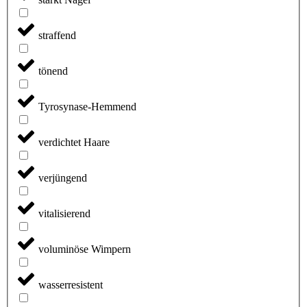
straffend
tönend
Tyrosynase-Hemmend
verdichtet Haare
verjüngend
vitalisierend
voluminöse Wimpern
wasserresistent