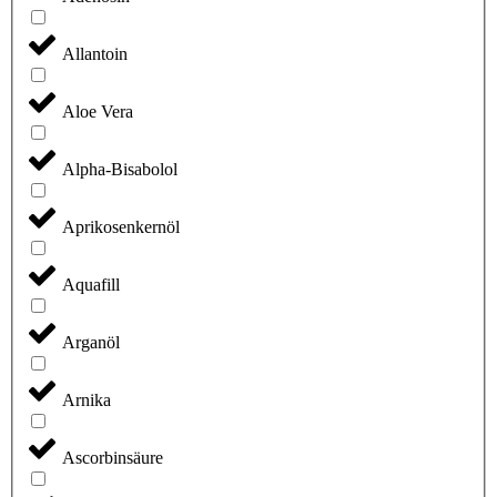
Allantoin
Aloe Vera
Alpha-Bisabolol
Aprikosenkernöl
Aquafill
Arganöl
Arnika
Ascorbinsäure