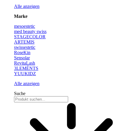
Alle anzeigen
Marke
mesoestetic
med beauty swiss
STAGECOLOR
ARTEMIS
swissestetic
RoseKin
Sensolar
RevitaLash
3LEMÉNTS
YUUKIDZ
Alle anzeigen
Suche