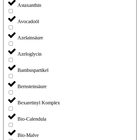
Astaxanthin
Avocadoöl
Azelainsäure
Azeloglycin
Bambuspartikel
Bernsteinsäure
Bexaretinyl Komplex
Bio-Calendula
Bio-Malve