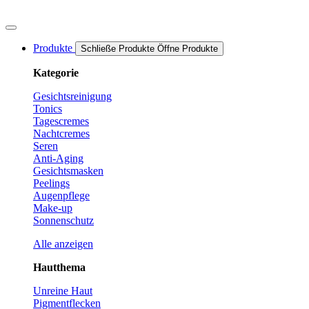
Zum
Inhalt
springen
Produkte
Schließe Produkte
Öffne Produkte
Kategorie
Gesichtsreinigung
Tonics
Tagescremes
Nachtcremes
Seren
Anti-Aging
Gesichtsmasken
Peelings
Augenpflege
Make-up
Sonnenschutz
Alle anzeigen
Hautthema
Unreine Haut
Pigmentflecken