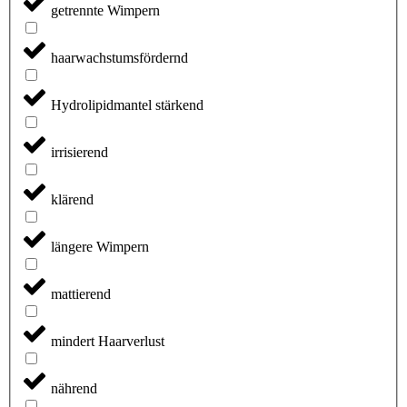
getrennte Wimpern
haarwachstumsfördernd
Hydrolipidmantel stärkend
irrisierend
klärend
längere Wimpern
mattierend
mindert Haarverlust
nährend