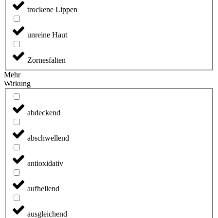
trockene Lippen
unreine Haut
Zornesfalten
Mehr
Wirkung
abdeckend
abschwellend
antioxidativ
aufhellend
ausgleichend