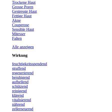
Trockene Haut
Grosse Poren
Gestresste Haut
Fettige Haut
Akne
Couperose
Sensible Haut
Mitesser
Falten
Alle anzeigen
Wirkung
feuchtigkeits­spendend
straffend
regenerierend
beruhigend
aufhellend
schützend
reinigend
klärend
vitalisierend
nährend
zellerneuernd