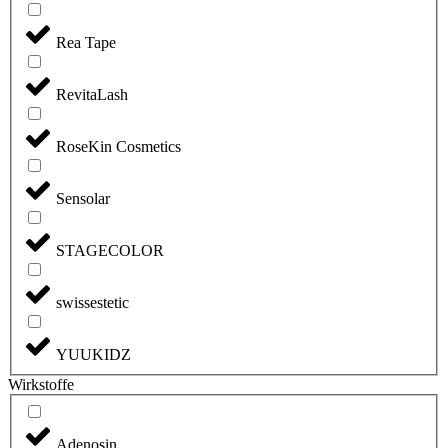
Rea Tape
RevitaLash
RoseKin Cosmetics
Sensolar
STAGECOLOR
swissestetic
YUUKIDZ
Wirkstoffe
Adenosin