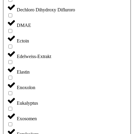
Dechloro Dihydroxy Difluroro
DMAE
Ectoin
Edelweiss-Extrakt
Elastin
Enoxolon
Eukalyptus
Exosomen