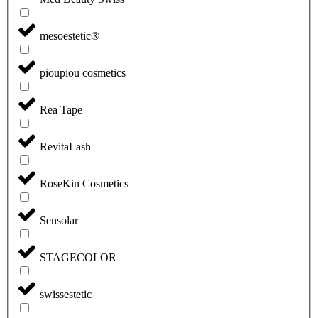
mesoestetic®
pioupiou cosmetics
Rea Tape
RevitaLash
RoseKin Cosmetics
Sensolar
STAGECOLOR
swissestetic