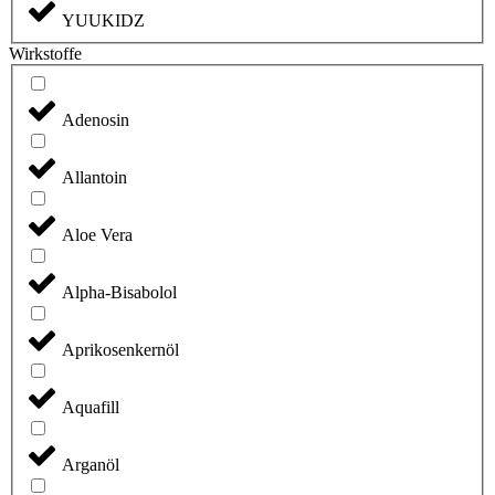
YUUKIDZ
Wirkstoffe
Adenosin
Allantoin
Aloe Vera
Alpha-Bisabolol
Aprikosenkernöl
Aquafill
Arganöl