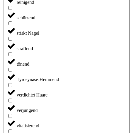
reinigend
schützend
stärkt Nägel
straffend
tönend
Tyrosynase-Hemmend
verdichtet Haare
verjüngend
vitalisierend