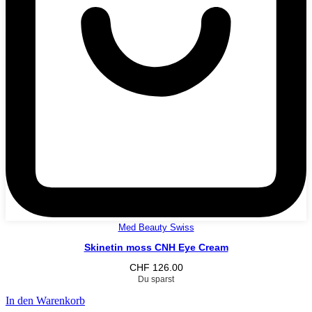
Med Beauty Swiss
Skinetin moss CNH Eye Cream
CHF
126.00
Du sparst
In den Warenkorb