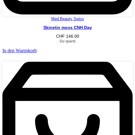
Med Beauty Swiss
Skinetin moss CNH Day
CHF
146.00
Du sparst
In den Warenkorb