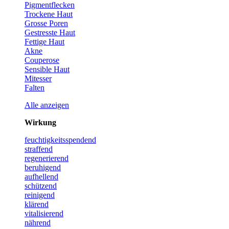
Pigmentflecken
Trockene Haut
Grosse Poren
Gestresste Haut
Fettige Haut
Akne
Couperose
Sensible Haut
Mitesser
Falten
Alle anzeigen
Wirkung
feuchtigkeits­spendend
straffend
regenerierend
beruhigend
aufhellend
schützend
reinigend
klärend
vitalisierend
nährend