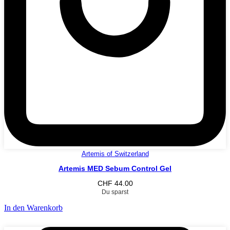
Artemis of Switzerland
Artemis MED Sebum Control Gel
CHF
44.00
Du sparst
In den Warenkorb