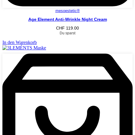
mesoestetic®
Age Element Anti-Wrinkle Night Cream
CHF
119.00
Du sparst
In den Warenkorb