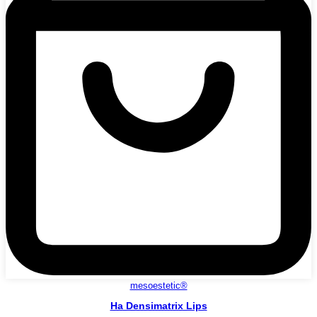
mesoestetic®
Ha Densimatrix Lips