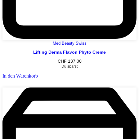
Med Beauty Swiss
Lifting Derma Flavon Phyto Creme
CHF
137.00
Du sparst
In den Warenkorb