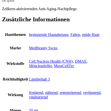
Du sparst
Zellkern-aktivierenden Anti-Aging-Nachtpflege.
Zusätzliche Informationen
Hautthemen
beginnende Hautalterung
,
Falten
,
müde Haut
Marke
MedBeauty Swiss
Cell Nucleos Health (CNH)
,
DMAE
,
Wirkstoffe
Mönchspfeffer
,
MossCellTec
Reichhaltigkeit
Lipidgehalt 3
festigend
,
nährend
,
regenerierend
,
verjüngend
,
Wirkung
vitalisierend
Menge
50 ml