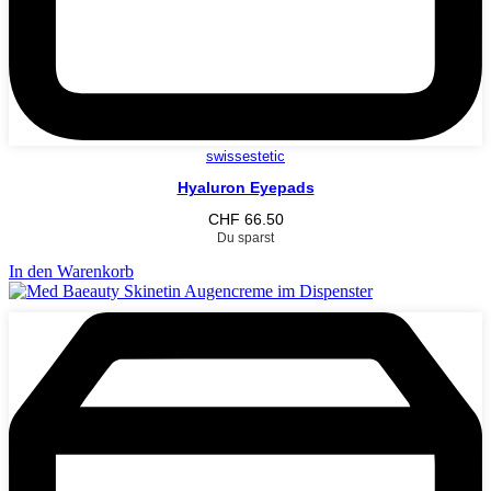
swissestetic
Hyaluron Eyepads
CHF
66.50
Du sparst
In den Warenkorb